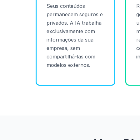
Seus conteúdos
R
permanecem seguros e
g
privados. A IA trabalha
u
exclusivamente com
m
informações da sua
r
empresa, sem
c
compartilhá-las com
i
modelos externos.