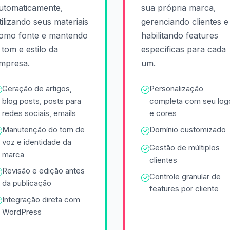
utomaticamente,
sua própria marca,
tilizando seus materiais
gerenciando clientes e
omo fonte e mantendo
habilitando features
 tom e estilo da
específicas para cada
mpresa.
um.
Geração de artigos,
Personalização
blog posts, posts para
completa com seu log
redes sociais, emails
e cores
Manutenção do tom de
Domínio customizado
voz e identidade da
Gestão de múltiplos
marca
clientes
Revisão e edição antes
Controle granular de
da publicação
features por cliente
Integração direta com
WordPress