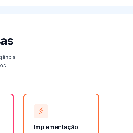
sas
igência
dos
Implementação