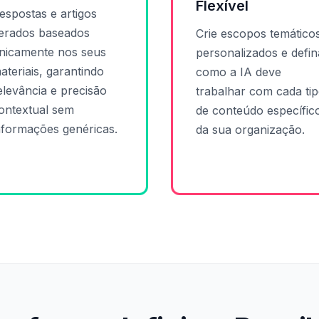
Flexível
espostas e artigos
erados baseados
Crie escopos temático
nicamente nos seus
personalizados e defin
ateriais, garantindo
como a IA deve
elevância e precisão
trabalhar com cada ti
ontextual sem
de conteúdo específic
nformações genéricas.
da sua organização.