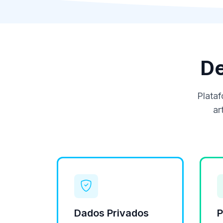
De
Plataf
ar
Dados Privados
P